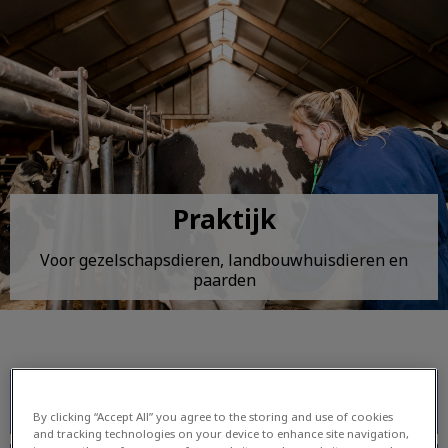
Praktijk
Voor gezelschapsdieren, landbouwhuisdieren en
paarden
Spreekuren
By clicking “Accept All” you agree to the storing and use of cookies
and tracking technologies on your device to enhance site navigation,