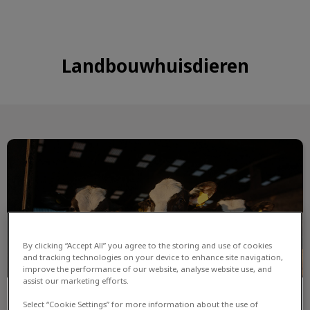
Landbouwhuisdieren
Koeien
By clicking “Accept All” you agree to the storing and use of cookies
and tracking technologies on your device to enhance site navigation,
improve the performance of our website, analyse website use, and
assist our marketing efforts.
Koeien
Select “Cookie Settings” for more information about the use of